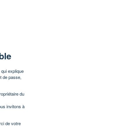
ble
qui explique
ot de passe,
opriétaire du
ous invitons à
ci de votre