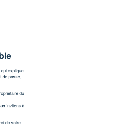
ble
qui explique
ot de passe,
opriétaire du
ous invitons à
ci de votre