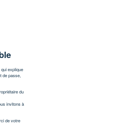
ble
qui explique
ot de passe,
opriétaire du
ous invitons à
ci de votre