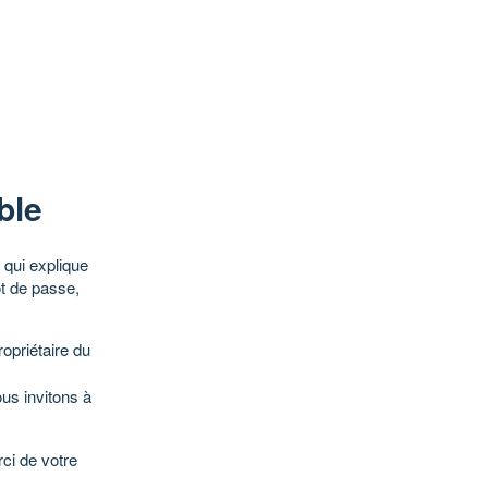
ble
qui explique
ot de passe,
opriétaire du
ous invitons à
ci de votre