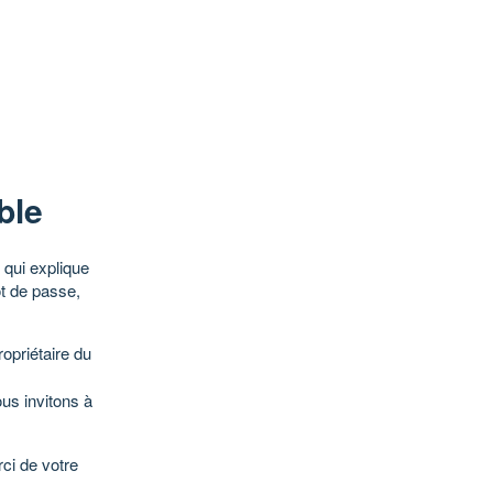
ble
qui explique
ot de passe,
opriétaire du
ous invitons à
ci de votre