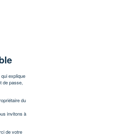
ble
qui explique
ot de passe,
opriétaire du
ous invitons à
ci de votre