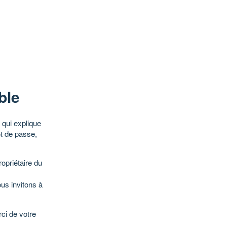
ble
qui explique
ot de passe,
opriétaire du
ous invitons à
ci de votre