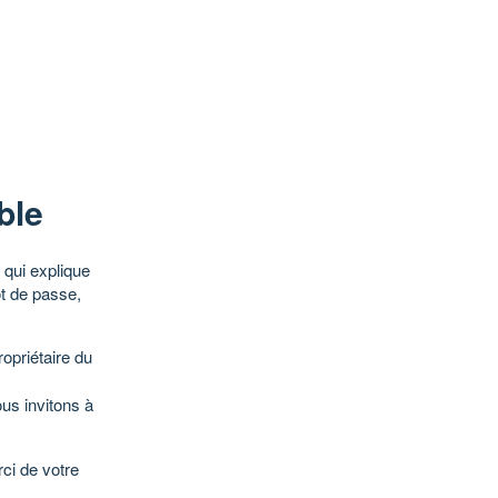
ble
qui explique
ot de passe,
opriétaire du
ous invitons à
ci de votre