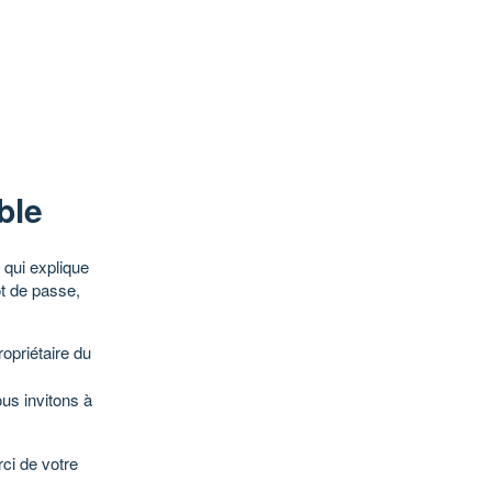
ble
qui explique
ot de passe,
opriétaire du
ous invitons à
ci de votre