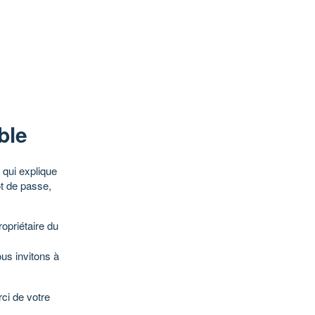
ble
qui explique
ot de passe,
opriétaire du
ous invitons à
ci de votre