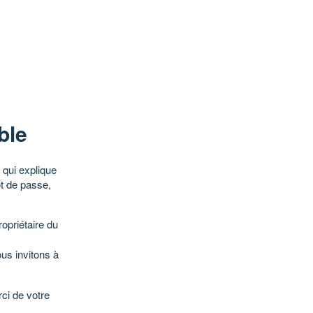
ble
qui explique
ot de passe,
opriétaire du
ous invitons à
ci de votre