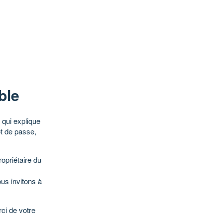
ble
qui explique
ot de passe,
opriétaire du
ous invitons à
ci de votre