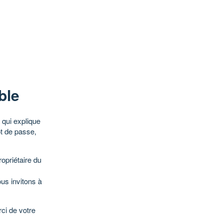
ble
qui explique
ot de passe,
opriétaire du
ous invitons à
ci de votre