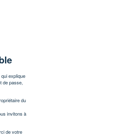
ble
qui explique
ot de passe,
opriétaire du
ous invitons à
ci de votre