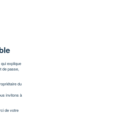
ble
qui explique
ot de passe,
opriétaire du
ous invitons à
ci de votre