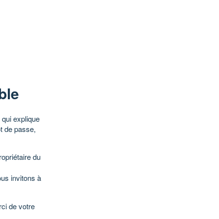
ble
qui explique
ot de passe,
opriétaire du
ous invitons à
ci de votre