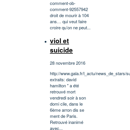
comment-ob-
comment-92557942
droit de mourir à 104
ans… qui veut faire
croire qu’on ne peut...
viol et
suicide
28 novembre 2016
http://www.gala.fr/l_actu/news_de_star
extraits: david
hamilton " a été
retrouvé mort
vendredi soir à son
domi cile, dans le
6ème arron dis se
ment de Paris.
Retrouvé inanimé
avec...