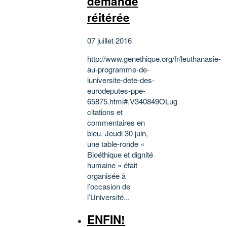
demande
réitérée
07 juillet 2016
http://www.genethique.org/fr/leuthanasie-
au-programme-de-
luniversite-dete-des-
eurodeputes-ppe-
65875.html#.V340849OLug
citations et
commentaires en
bleu. Jeudi 30 juin,
une table-ronde «
Bioéthique et dignité
humaine » était
organisée à
l’occasion de
l’Université...
ENFIN!