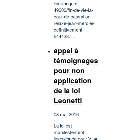
loire/angers-
49000/fin-de-vie-la-
cour-de-cassation-
relaxe-jean-mercier-
definitivement-
5444337...
appel à
témoignages
pour non
application
de la loi
Leonetti
08 mai 2016
La loi est
manifestement
inappliquée pour V, au