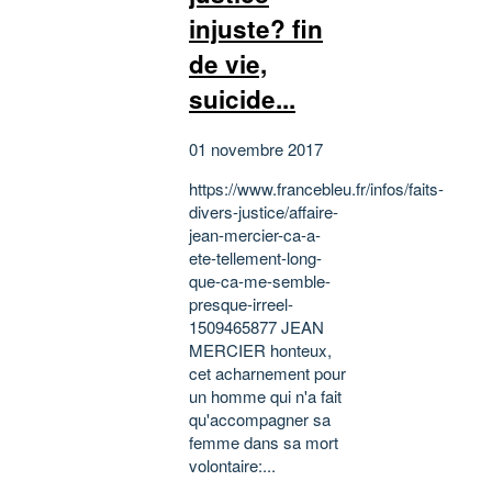
injuste? fin
de vie,
suicide...
01 novembre 2017
https://www.francebleu.fr/infos/faits-
divers-justice/affaire-
jean-mercier-ca-a-
ete-tellement-long-
que-ca-me-semble-
presque-irreel-
1509465877 JEAN
MERCIER honteux,
cet acharnement pour
un homme qui n'a fait
qu'accompagner sa
femme dans sa mort
volontaire:...