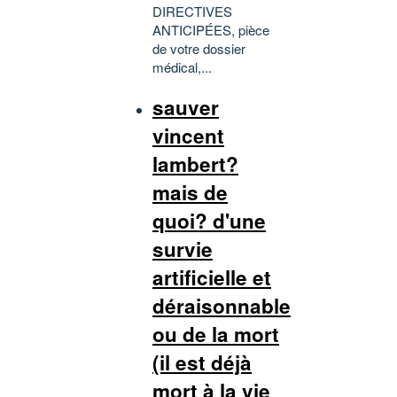
DIRECTIVES
ANTICIPÉES, pièce
de votre dossier
médical,...
sauver
vincent
lambert?
mais de
quoi? d'une
survie
artificielle et
déraisonnable
ou de la mort
(il est déjà
mort à la vie