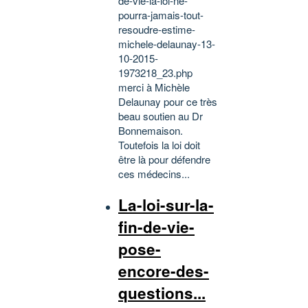
de-vie-la-loi-ne-
pourra-jamais-tout-
resoudre-estime-
michele-delaunay-13-
10-2015-
1973218_23.php
merci à Michèle
Delaunay pour ce très
beau soutien au Dr
Bonnemaison.
Toutefois la loi doit
être là pour défendre
ces médecins...
La-loi-sur-la-
fin-de-vie-
pose-
encore-des-
questions...