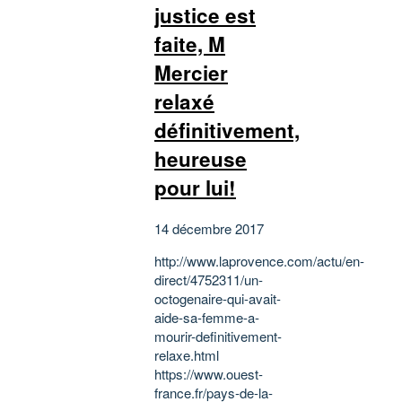
justice est
faite, M
Mercier
relaxé
définitivement,
heureuse
pour lui!
14 décembre 2017
http://www.laprovence.com/actu/en-
direct/4752311/un-
octogenaire-qui-avait-
aide-sa-femme-a-
mourir-definitivement-
relaxe.html
https://www.ouest-
france.fr/pays-de-la-