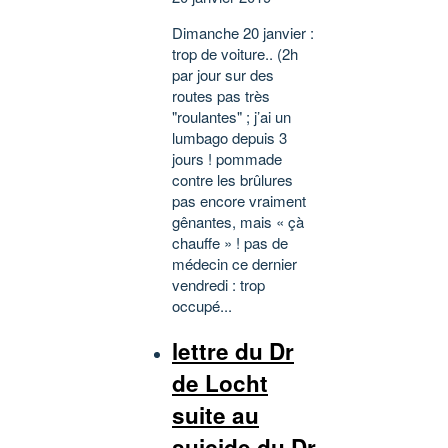
Dimanche 20 janvier :
trop de voiture.. (2h
par jour sur des
routes pas très
"roulantes" ; j’ai un
lumbago depuis 3
jours ! pommade
contre les brûlures
pas encore vraiment
gênantes, mais « çà
chauffe » ! pas de
médecin ce dernier
vendredi : trop
occupé...
lettre du Dr
de Locht
suite au
suicide du Dr