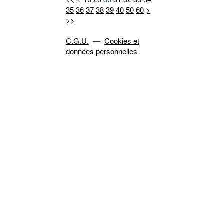
35
36
37
38
39
40
50
60
>
>>
C.G.U.
—
Cookies et
données personnelles